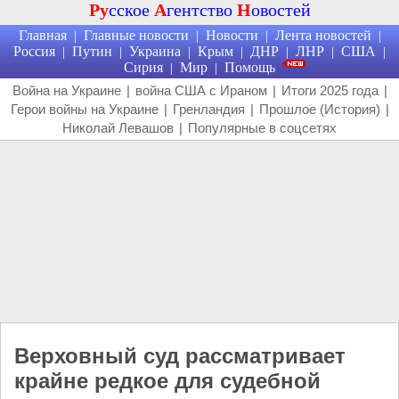
Ру
сское
А
гентство
Н
овостей
Главная
Главные новости
Новости
Лента новостей
|
|
|
|
Россия
Путин
Украина
Крым
ДНР
ЛНР
США
|
|
|
|
|
|
|
Сирия
Мир
Помощь
|
|
Война на Украине
|
война США с Ираном
|
Итоги 2025 года
|
Герои войны на Украине
|
Гренландия
|
Прошлое (История)
|
Николай Левашов
|
Популярные в соцсетях
Верховный суд рассматривает
крайне редкое для судебной